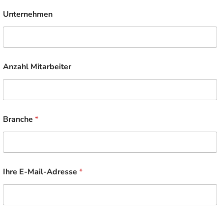
Unternehmen
Anzahl Mitarbeiter
I
Branche
*
h
r
e
M
o
b
Ihre E-Mail-Adresse
*
i
l
f
u
n