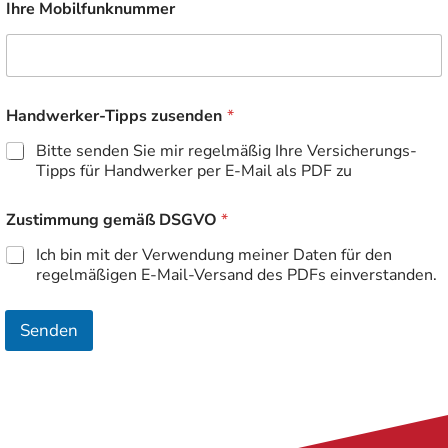
k
Ihre Mobilfunknummer
n
u
m
m
e
Handwerker-Tipps zusenden
*
r
H
Bitte senden Sie mir regelmäßig Ihre Versicherungs-
a
Tipps für Handwerker per E-Mail als PDF zu
n
d
w
Zustimmung gemäß DSGVO
*
e
r
Ich bin mit der Verwendung meiner Daten für den
k
regelmäßigen E-Mail-Versand des PDFs einverstanden.
e
r
Senden
-
T
i
p
p
s